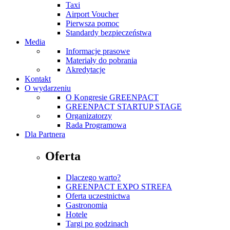
Taxi
Airport Voucher
Pierwsza pomoc
Standardy bezpieczeństwa
Media
Informacje prasowe
Materiały do pobrania
Akredytacje
Kontakt
O wydarzeniu
O Kongresie GREENPACT
GREENPACT STARTUP STAGE
Organizatorzy
Rada Programowa
Dla Partnera
Oferta
Dlaczego warto?
GREENPACT EXPO STREFA
Oferta uczestnictwa
Gastronomia
Hotele
Targi po godzinach