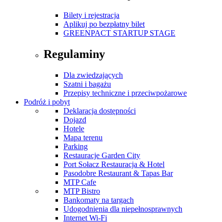
Bilety i rejestracja
Aplikuj po bezpłatny bilet
GREENPACT STARTUP STAGE
Regulaminy
Dla zwiedzających
Szatni i bagażu
Przepisy techniczne i przeciwpożarowe
Podróż i pobyt
Deklaracja dostępności
Dojazd
Hotele
Mapa terenu
Parking
Restauracje Garden City
Port Sołacz Restauracja & Hotel
Pasodobre Restaurant & Tapas Bar
MTP Cafe
MTP Bistro
Bankomaty na targach
Udogodnienia dla niepełnosprawnych
Internet Wi-Fi