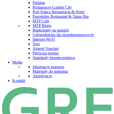
Parking
Restauracje Garden City
Port Sołacz Restauracja & Hotel
Pasodobre Restaurant & Tapas Bar
MTP Cafe
MTP Bistro
Bankomaty na targach
Udogodnienia dla niepełnosprawnych
Internet Wi-Fi
Taxi
Airport Voucher
Pierwsza pomoc
Standardy bezpieczeństwa
Media
Informacje prasowe
Materiały do pobrania
Akredytacje
Kontakt