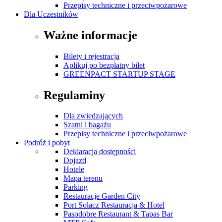
Przepisy techniczne i przeciwpożarowe
Dla Uczestników
Ważne informacje
Bilety i rejestracja
Aplikuj po bezpłatny bilet
GREENPACT STARTUP STAGE
Regulaminy
Dla zwiedzających
Szatni i bagażu
Przepisy techniczne i przeciwpożarowe
Podróż i pobyt
Deklaracja dostępności
Dojazd
Hotele
Mapa terenu
Parking
Restauracje Garden City
Port Sołacz Restauracja & Hotel
Pasodobre Restaurant & Tapas Bar