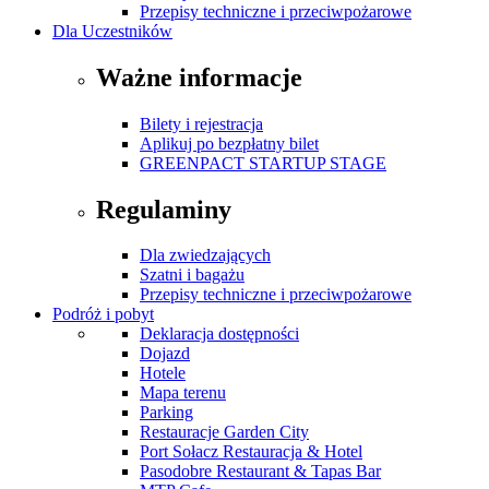
Przepisy techniczne i przeciwpożarowe
Dla Uczestników
Ważne informacje
Bilety i rejestracja
Aplikuj po bezpłatny bilet
GREENPACT STARTUP STAGE
Regulaminy
Dla zwiedzających
Szatni i bagażu
Przepisy techniczne i przeciwpożarowe
Podróż i pobyt
Deklaracja dostępności
Dojazd
Hotele
Mapa terenu
Parking
Restauracje Garden City
Port Sołacz Restauracja & Hotel
Pasodobre Restaurant & Tapas Bar