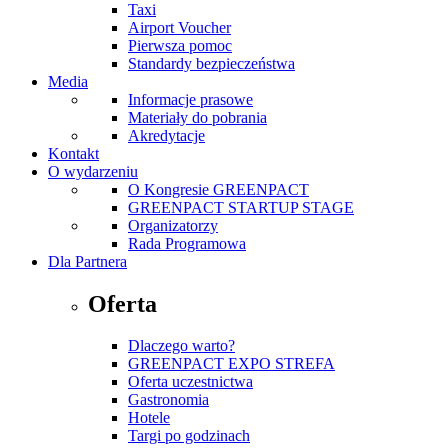
Taxi
Airport Voucher
Pierwsza pomoc
Standardy bezpieczeństwa
Media
Informacje prasowe
Materiały do pobrania
Akredytacje
Kontakt
O wydarzeniu
O Kongresie GREENPACT
GREENPACT STARTUP STAGE
Organizatorzy
Rada Programowa
Dla Partnera
Oferta
Dlaczego warto?
GREENPACT EXPO STREFA
Oferta uczestnictwa
Gastronomia
Hotele
Targi po godzinach