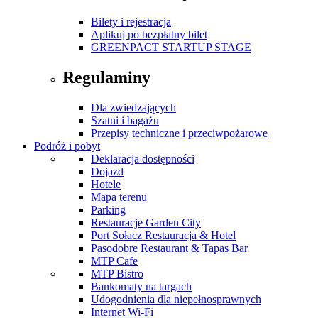
Bilety i rejestracja
Aplikuj po bezpłatny bilet
GREENPACT STARTUP STAGE
Regulaminy
Dla zwiedzających
Szatni i bagażu
Przepisy techniczne i przeciwpożarowe
Podróż i pobyt
Deklaracja dostępności
Dojazd
Hotele
Mapa terenu
Parking
Restauracje Garden City
Port Sołacz Restauracja & Hotel
Pasodobre Restaurant & Tapas Bar
MTP Cafe
MTP Bistro
Bankomaty na targach
Udogodnienia dla niepełnosprawnych
Internet Wi-Fi