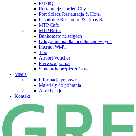
Parking
Restauracje Garden City
Port Sołacz Restauracja & Hotel
Pasodobre Restaurant & Tapas Bar
MTP Cafe
MTP Bistro
Bankomaty na targach
Udogodnienia dla niepełnosprawnych
Internet Wi-Fi
Taxi
Airport Voucher
Pierwsza pomoc
Standardy bezpieczeństwa
Media
Informacje prasowe
Materiały do pobrania
Akredytacje
Kontakt