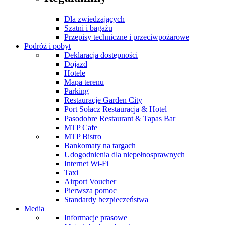
Dla zwiedzających
Szatni i bagażu
Przepisy techniczne i przeciwpożarowe
Podróż i pobyt
Deklaracja dostępności
Dojazd
Hotele
Mapa terenu
Parking
Restauracje Garden City
Port Sołacz Restauracja & Hotel
Pasodobre Restaurant & Tapas Bar
MTP Cafe
MTP Bistro
Bankomaty na targach
Udogodnienia dla niepełnosprawnych
Internet Wi-Fi
Taxi
Airport Voucher
Pierwsza pomoc
Standardy bezpieczeństwa
Media
Informacje prasowe