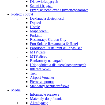
Dla zwiedzających
Szatni i bagażu
Przepisy techniczne i przeciwpożarowe
Podróż i pobyt
Deklaracja dostępności
Dojazd
Hotele
Mapa terenu
Parking
Restauracje Garden City
Port Sołacz Restauracja & Hotel
Pasodobre Restaurant & Tapas Bar
MTP Cafe
MTP Bistro
Bankomaty na targach
Udogodnienia dla niepełnosprawnych
Internet Wi-Fi
Taxi
Airport Voucher
Pierwsza pomoc
Standardy bezpieczeństwa
Media
Informacje prasowe
Materiały do pobrania
Akredytacje