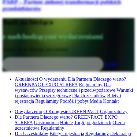
PARP – Partner zielonej transformacji polskich
przedsiębiorstw
Bądź na bieżąco
z nadchodzącymi wydarzeniami
Zapisz się do naszego newslettera
Wyślij
Aktualności
O wydarzeniu
Dla Partnera
Dlaczego warto?
GREENPACT EXPO STREFA
Regulaminy
Dla
wystawców
Przepisy techniczne i przeciwpożarowe
Warunki
i postanowienia szczegółowe
Dla Uczestników
Bilety i
rejestracja
Regulaminy
Podróż i pobyt
Media
Kontakt
O wydarzeniu
O Kongresie GREENPACT
Organizatorzy
Dla Partnera
Dlaczego warto?
GREENPACT EXPO
STREFA
Gastronomia
Hotele
Targi po godzinach
Oferta
uczestnictwa
Regulaminy
Dla Uczestników
Bilety i rejestracja
Regulaminy
Deklaracja