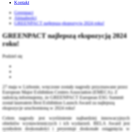
Kontakt
Greenpact
Aktualności
GREENPACT najlepszą ekspozycją 2024 roku!
GREENPACT najlepszą ekspozycją 2024
roku!
Podziel się
27 maja w Lizbonie, wręczone zostały nagrody przyznawane przez
European Major Exhibition Centres Association (EMECA). Z
radością informujemy, że GREENPACT European ESG Summit
został laureatem Best Exhibition Launch Award za najlepszą
ekspozycje uruchomioną w 2024 roku!
Celem nagrody jest wyróżnienie najbardziej innowacyjnych
obiektów wystawienniczych i ich wydarzeń. BELA Award jest
symbolem doskonałości i prezentuje doskonałe osiągnięcia w