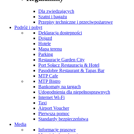
Dla zwiedzających
Szatni i bagażu
Przepisy techniczne i przeciwpożarowe
Podróż i pobyt
Deklaracja dostępności
Dojazd
Hotele
Mapa terenu
Parking
Restauracje Garden City
Port Sołacz Restauracja & Hotel
Pasodobre Restaurant & Tapas Bar
MTP Cafe
MTP Bistro
Bankomaty na targach
Udogodnienia dla niepełnosprawnych
Internet Wi-Fi
Taxi
Airport Voucher
Pierwsza pomoc
Standardy bezpieczeństwa
Media
Informacje prasowe