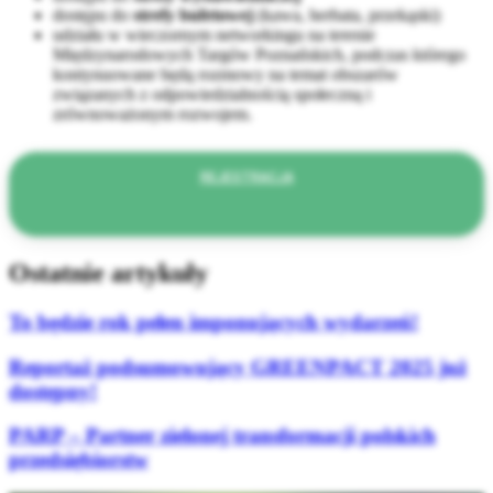
dostępu do
strefy bufetowej
(kawa, herbata, przekąski)
udziału w wieczornym networkingu na terenie
Międzynarodowych Targów Poznańskich, podczas którego
kontynuowane będą rozmowy na temat obszarów
związanych z odpowiedzialnością społeczną i
zrównoważonym rozwojem.
REJESTRACJA
Ostatnie artykuły
To będzie rok pełen imponujących wydarzeń!
Reportaż podsumowujący GREENPACT 2025 już
dostępny!
PARP – Partner zielonej transformacji polskich
przedsiębiorstw