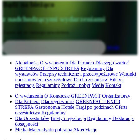
Bądź na bieżąco
z nadchodzącymi wydarzeniami
Zapisz się do naszego newslettera
Wyślij
Aktualności
O wydarzeniu
Dla Partnera
Dlaczego warto?
GREENPACT EXPO STREFA
Regulaminy
Dla
wystawców
Przepisy techniczne i przeciwpożarowe
Warunki
i postanowienia szczegółowe
Dla Uczestników
Bilety i
rejestracja
Regulaminy
Podróż i pobyt
Media
Kontakt
O wydarzeniu
O Kongresie GREENPACT
Organizatorzy
Dla Partnera
Dlaczego warto?
GREENPACT EXPO
STREFA
Gastronomia
Hotele
Targi po godzinach
Oferta
uczestnictwa
Regulaminy
Dla Uczestników
Bilety i rejestracja
Regulaminy
Deklaracja
dostępności
Media
Materiały do pobrania
Akredytacje