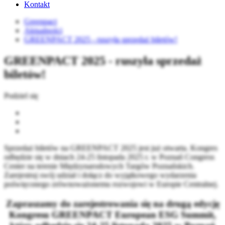
Kontakt
Greenpact
Aktualności
GREENPACT 2025 - ruszyła sprzedaż biletów!
GREENPACT 2025 - ruszyła sprzedaż
biletów!
Podziel się
Sprzedaż biletów na GREENPACT 2025 jest już otwarta. Kongres
odbędzie się w dniach 24-25 listopada 2025 r. w Poznań Congress
Center na terenie Międzynarodowych Targów Poznańskich.
Zarejestruj swój udział i dołącz do wyjątkowego wydarzenia
poświęconego zrównoważonemu rozwojowi w Europie Centralnej.
Zapraszamy do zarejestrowania się na drugą edycję
Kongresu GREENPACT European ESG Summit,