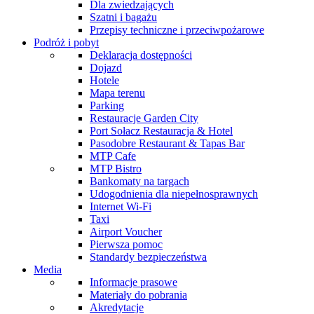
Dla zwiedzających
Szatni i bagażu
Przepisy techniczne i przeciwpożarowe
Podróż i pobyt
Deklaracja dostępności
Dojazd
Hotele
Mapa terenu
Parking
Restauracje Garden City
Port Sołacz Restauracja & Hotel
Pasodobre Restaurant & Tapas Bar
MTP Cafe
MTP Bistro
Bankomaty na targach
Udogodnienia dla niepełnosprawnych
Internet Wi-Fi
Taxi
Airport Voucher
Pierwsza pomoc
Standardy bezpieczeństwa
Media
Informacje prasowe
Materiały do pobrania
Akredytacje