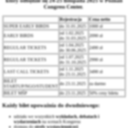
który odbędzie się 24-25 listopada 2025 w Poznań
Congress Center.
Rejestracja
Cena netto
SUPER EARLY BIRDS
do 31.01.2025
1000 zł
od 1.02.2025
EARLY BIRDS
2090 zł
do 31.03.2025
od 1.04.2025
REGULAR TICKETS
2490 zł
do 30.06.2025
od 1.07.2025
REGULAR TICKETS
2990 zł
do 31.10.2025
od 1.11.2025
LAST CALL TICKETS
3490 zł
do 23.11.2025
BILET
do 23.11.2025
za darmo
STARTUP/NGO/STUDENT
BILET MŚP
do 23.11.2025
50% ceny biletu
Każdy bilet upoważnia do dwudniowego:
udziału we wszystkich
wykładach, debatach i
wydarzeniach
na scenach Kongresu
dostępu do
strefy wystawienniczej